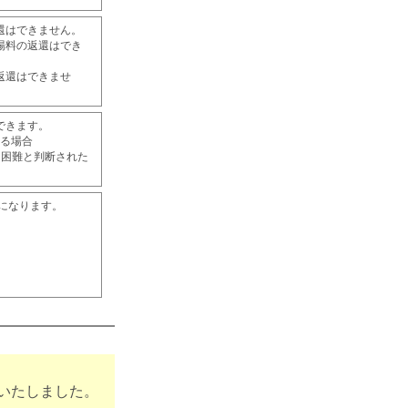
還はできません。
場料の返還はでき
返還はできませ
できます。
よる場合
く困難と判断された
になります。
了いたしました。