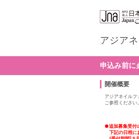
アジアネ
申込み前に
開催概要
アジアネイルフェ
ご参照ください
●追加募集受付
下記の日程に
[受付期間] 5