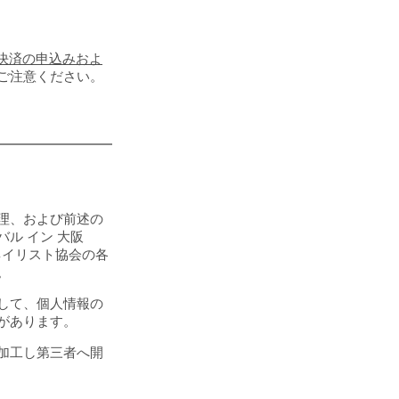
決済の申込みおよ
ご注意ください。
理、および前述の
ル イン 大阪
ネイリスト協会の各
。
して、個人情報の
があります。
加工し第三者へ開