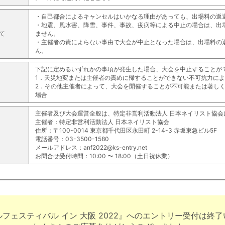
・自己都合によるキャンセルはいかなる理由があっても、出場料の返
・地震、風水害、降雪、事件、事故、疫病等による中止の場合は、出
いて
ません。
・主催者の責によらない事由で大会が中止となった場合は、出場料の
ん。
下記に定めるいずれかの事項が発生した場合、大会を中止することが
1．天災地変または主催者の責めに帰することができない不可抗力に
2．その他主催者によって、大会を開催することが不可能または著し
場合
主催者及び大会運営全般は、特定非営利活動法人 日本ネイリスト協会
主催者：特定非営利活動法人 日本ネイリスト協会
住所：〒100-0014 東京都千代田区永田町 2-14-3 赤坂東急ビル5F
電話番号：03-3500-1580
メールアドレス：anf2022@ks-entry.net
お問合せ受付時間：10:00 〜 18:00（土日祝休業）
フェスティバル イン 大阪 2022』へのエントリー受付は終