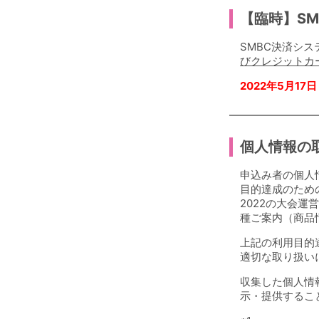
【臨時】S
SMBC決済シ
びクレジットカ
2022年5月1
個人情報の
申込み者の個人
目的達成のため
2022の大会
種ご案内（商品
上記の利用目的
適切な取り扱い
収集した個人情
示・提供するこ