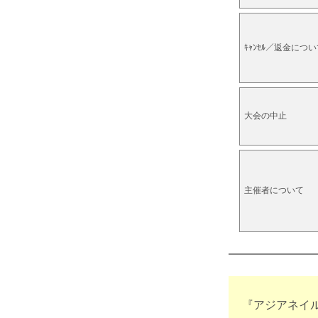
ｷｬﾝｾﾙ／返金につ
大会の中止
主催者について
『アジアネイル