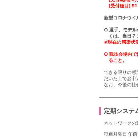
[受付種目] 
新型コロナウイ
○ 選手、モデ
くは、当日７
※現在の感染状
○ 競技会場内
ること。
できる限りの感
だいた上でお申
なお、今後の社
定期システ
ネットワークの
毎週月曜日 午前