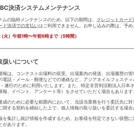
MBC決済システムメンテナンス
ステムの臨時メンテナンスのため、以下の期間は、
クレジットカード
ード決済での支払い
はご利用できません。お申し込みの際は、予め
7日（火）午前1時〜午前6時まで（5時間）
取扱いについて
情報は、コンテスト出場料の収受、出場案内の発送、出場履歴の管
の電話・メール・郵便などでの連絡など、アジアネイルフェスティバ
運営・遂行のために利用いたします。また、特定非営利活動法人日本
情報、イベント、アンケート等）をさせていただく場合もあります
達成のために必要な範囲内において、当該当業務を行う委託先に対
に関する契約を締結した上で、個人情報の取り扱いを委託する場合
報を集計し統計情報を作成するため、お客様を特定できない状態に
とがあります。