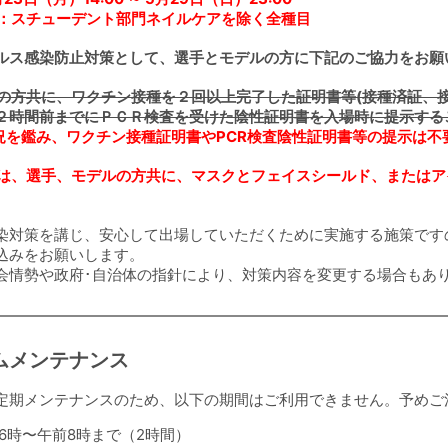
S1：スチューデント部門ネイルケアを除く全種目
ルス感染防止対策として、選手とモデルの方に下記のご協力をお願
ルの方共に、ワクチン接種を２回以上完了した証明書等(接種済証、
２時間前までにＰＣＲ検査を受けた陰性証明書を入場時に提示する
況を鑑み、ワクチン接種証明書やPCR検査陰性証明書等の提示は不
では、選手、モデルの方共に、マスクとフェイスシールド、または
染対策を講じ、安心して出場していただくために実施する施策です
込みをお願いします。
会情勢や政府･自治体の指針により、対策内容を変更する場合もあ
ムメンテナンス
定期メンテナンスのため、以下の期間はご利用できません。予めご
6時〜午前8時まで（2時間）