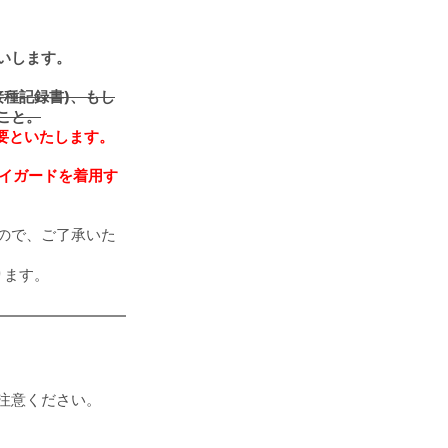
いします。
接種記録書)、もし
こと。
要といたします。
アイガードを着用す
ので、ご了承いた
ります。
注意ください。