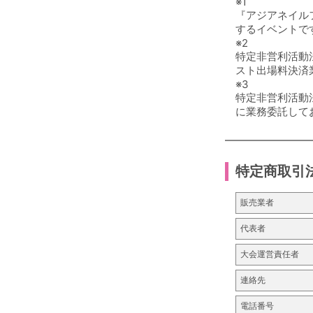
※1
『アジアネイルフ
するイベントで
※2
特定非営利活動法
スト出場料決済
※3
特定非営利活動
に業務委託して
特定商取引
販売業者
代表者
大会運営責任者
連絡先
電話番号